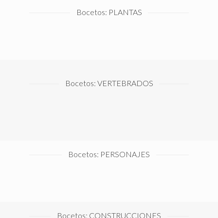
Bocetos: PLANTAS
BLOG
GALERÍAS
MISCELÁNEA
Bocetos: VERTEBRADOS
CONTACTO
Español
English
© Antonio Machado Carrillo 2015
Bocetos: PERSONAJES
Diseño:
www.elenamachado.com
Bocetos: CONSTRUCCIONES