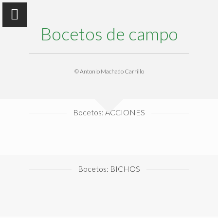
Bocetos de campo
© Antonio Machado Carrillo
Dr. Antonio Machado Carrillo
Biólogo multiuso
Bocetos: ACCIONES
¿QUIÉN SOY?
ACTIVIDADES
Bocetos: BICHOS
PRODUCCIÓN
ENTREVISTAS