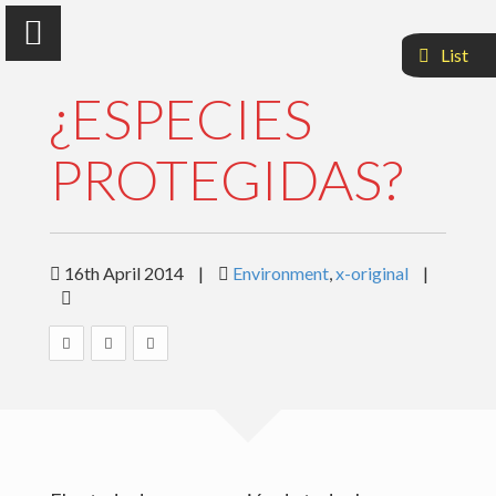
List
¿ESPECIES
PROTEGIDAS?
Antonio Machado, Ph. D.
Multipurpose Biologist
16th April 2014
|
Environment
,
x-original
|
WHO IS
ACTIVITIES
PRODUCTION
INTERVIEWS