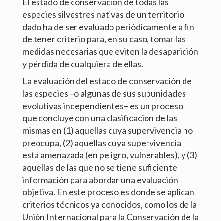
El estado de conservación de todas las
especies silvestres nativas de un territorio
BLOG
dado ha de ser evaluado periódicamente a fin
de tener criterio para, en su caso, tomar las
GALLERIES
medidas necesarias que eviten la desaparición
y pérdida de cualquiera de ellas.
MISCELLANEA
La evaluación del estado de conservación de
CONTACT
las especies –o algunas de sus subunidades
evolutivas independientes– es un proceso
que concluye con una clasificación de las
Español
English
mismas en (1) aquellas cuya supervivencia no
preocupa, (2) aquellas cuya supervivencia
© A. Machado Carrillo 2015-2021
está amenazada (en peligro, vulnerables), y (3)
aquellas de las que no se tiene suficiente
información para abordar una evaluación
objetiva. En este proceso es donde se aplican
criterios técnicos ya conocidos, como los de la
Unión Internacional para la Conservación de la